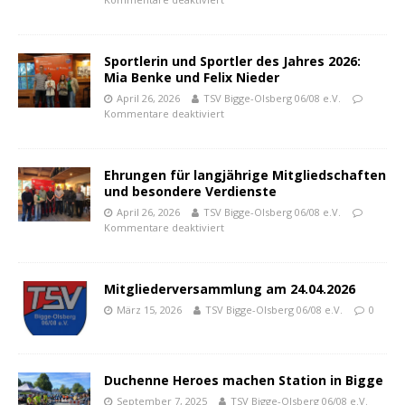
Sportlerin und Sportler des Jahres 2026:
Mia Benke und Felix Nieder
April 26, 2026
TSV Bigge-Olsberg 06/08 e.V.
Kommentare deaktiviert
Ehrungen für langjährige Mitgliedschaften
und besondere Verdienste
April 26, 2026
TSV Bigge-Olsberg 06/08 e.V.
Kommentare deaktiviert
Mitgliederversammlung am 24.04.2026
März 15, 2026
TSV Bigge-Olsberg 06/08 e.V.
0
Duchenne Heroes machen Station in Bigge
September 7, 2025
TSV Bigge-Olsberg 06/08 e.V.