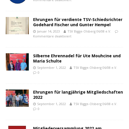
Ehrungen für verdiente TSV-Schiedsrichter
Godehard Fischer und Gunter Hempel
Januar 14, 2023
TSV Bigge-Olsberg 06/08 e.V.
Kommentare deaktiviert
Silberne Ehrennadel für Ute Mouhcine und
Maria Schulte
September 1, 2022
TSV Bigge-Olsberg 06/08 e.V.
0
Ehrungen für langjährige Mitgliedschaften
2022
September 1, 2022
TSV Bigge-Olsberg 06/08 e.V.
0
Mitgliederversammlung 2022 am