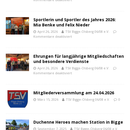
Sportlerin und Sportler des Jahres 2026:
Mia Benke und Felix Nieder
April 26, 2026
TSV Bigge-Olsberg 06/08 e.V.
Kommentare deaktiviert
Ehrungen für langjährige Mitgliedschaften
und besondere Verdienste
April 26, 2026
TSV Bigge-Olsberg 06/08 e.V.
Kommentare deaktiviert
Mitgliederversammlung am 24.04.2026
März 15, 2026
TSV Bigge-Olsberg 06/08 e.V.
0
Duchenne Heroes machen Station in Bigge
September 7, 2025
TSV Bigge-Olsberg 06/08 e.V.