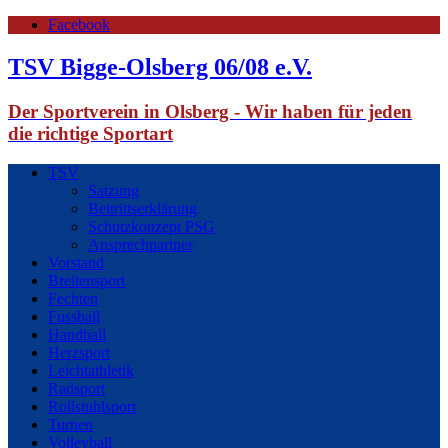
Facebook
TSV Bigge-Olsberg 06/08 e.V.
Der Sportverein in Olsberg - Wir haben für jeden
die richtige Sportart
TSV
Satzung
Beitrittserklärung
Schutzkonzept PSG
Ansprechpartner
Vorstand
Breitensport
Fechten
Fussball
Handball
Herzsport
Leichtathletik
Radsport
Rollstuhlsport
Turnen
Volleyball