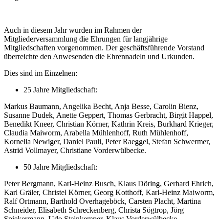
Auch in diesem Jahr wurden im Rahmen der
Mitgliederversammlung die Ehrungen für langjährige
Mitgliedschaften vorgenommen. Der geschäftsführende Vorstand
überreichte den Anwesenden die Ehrennadeln und Urkunden.
Dies sind im Einzelnen:
25 Jahre Mitgliedschaft:
Markus Baumann, Angelika Becht, Anja Besse, Carolin Bienz,
Susanne Dudek, Anette Geppert, Thomas Gerbracht, Birgit Happel,
Benedikt Kneer, Christian Körner, Kathrin Kreis, Burkhard Krieger,
Claudia Maiworm, Arabella Mühlenhoff, Ruth Mühlenhoff,
Kornelia Newiger, Daniel Pauli, Peter Raeggel, Stefan Schwermer,
Astrid Vollmayer, Christiane Vorderwülbecke.
50 Jahre Mitgliedschaft:
Peter Bergmann, Karl-Heinz Busch, Klaus Döring, Gerhard Ehrich,
Karl Gräler, Christel Körner, Georg Kotthoff, Karl-Heinz Maiworm,
Ralf Ortmann, Barthold Overhageböck, Carsten Placht, Martina
Schneider, Elisabeth Schreckenberg, Christa Sögtrop, Jörg
Spiekermann, Udo Steinkemper, Klaus Vorderwülbecke.